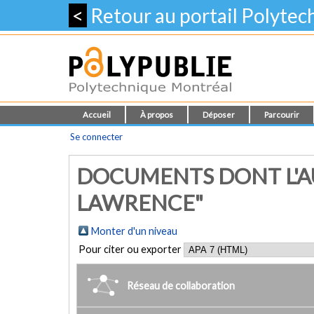
<
Retour au portail Polyte
Accueil
À propos
Déposer
Parcourir
Se connecter
DOCUMENTS DONT L'AU
LAWRENCE"
Monter d'un niveau
Pour citer ou exporter
Réseau de collaboration