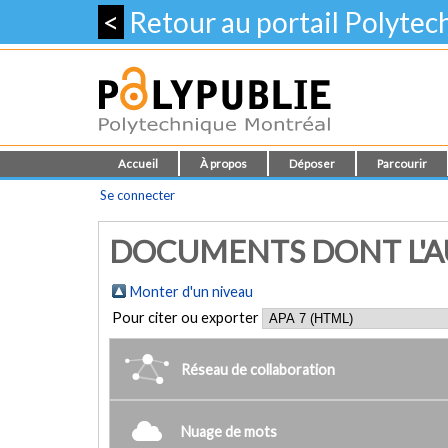
<
Retour au portail Polyte
Accueil
À propos
Déposer
Parcourir
Se connecter
DOCUMENTS DONT L'AU
Monter d'un niveau
Pour citer ou exporter
Réseau de collaboration
Nuage de mots