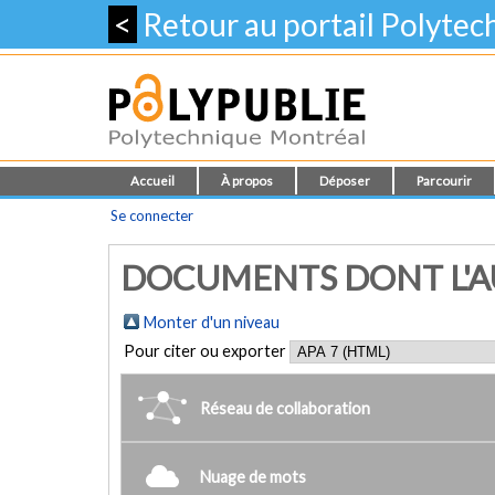
<
Retour au portail Polyte
Accueil
À propos
Déposer
Parcourir
Se connecter
DOCUMENTS DONT L'AU
Monter d'un niveau
Pour citer ou exporter
Réseau de collaboration
Nuage de mots