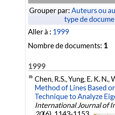
Grouper par:
Auteurs ou au
type de docume
Aller à :
1999
Nombre de documents:
1
1999
Chen, R.S., Yung, E. K. N.,
Method of Lines Based on
Technique to Analyze Ei
International Journal of 
20
(6), 1143-1153.