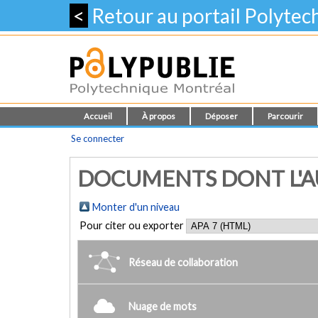
<
Retour au portail Polyte
Accueil
À propos
Déposer
Parcourir
Se connecter
DOCUMENTS DONT L'AU
Monter d'un niveau
Pour citer ou exporter
Réseau de collaboration
Nuage de mots