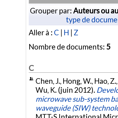
Grouper par:
Auteurs ou au
type de docume
Aller à :
C
|
H
|
Z
Nombre de documents:
5
C
Chen, J., Hong, W., Hao, Z., 
Wu, K. (juin 2012).
Develo
microwave sub-system bas
waveguide (SIW) technol
MTT-S International Mic