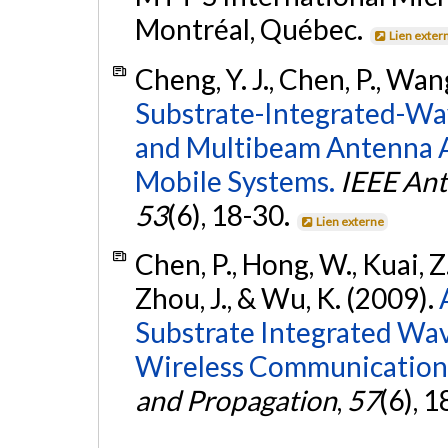
Montréal, Québec.
Lien exter
Cheng, Y. J., Chen, P., Wang
Substrate-Integrated-W
and Multibeam Antenna Ar
Mobile Systems.
IEEE Ant
53
(6), 18-30.
Lien externe
Chen, P., Hong, W., Kuai, Z.,
Zhou, J., & Wu, K. (2009).
Substrate Integrated Wa
Wireless Communication
and Propagation
,
57
(6), 