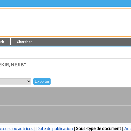
rir
Chercher
IR, NEJIB"
teurs ou autrices
|
Date de publication
|
Sous-type de document
|
Au