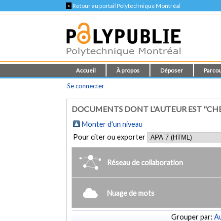
<
Retour au portail Polytechnique Montréal
Accueil
À propos
Déposer
Parcou
Se connecter
DOCUMENTS DONT L'AUTEUR EST "CHEK
Monter d'un niveau
Pour citer ou exporter
Réseau de collaboration
Nuage de mots
Grouper par:
Au