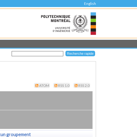
English
ATOM
RSS 1.0
RSS 2.0
cun groupement