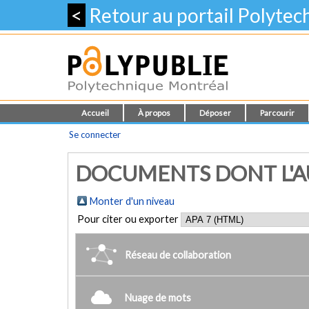
<
Retour au portail Polyte
Accueil
À propos
Déposer
Parcourir
Se connecter
DOCUMENTS DONT L'AU
Monter d'un niveau
Pour citer ou exporter
Réseau de collaboration
Nuage de mots