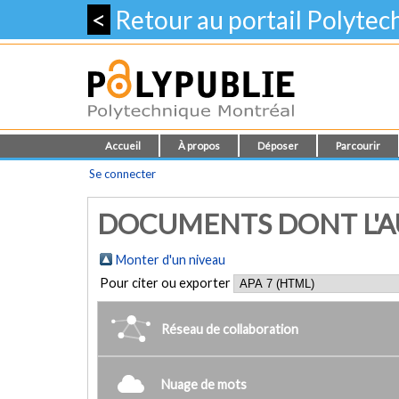
<
Retour au portail Polyte
Accueil
À propos
Déposer
Parcourir
Se connecter
DOCUMENTS DONT L'AU
Monter d'un niveau
Pour citer ou exporter
Réseau de collaboration
Nuage de mots