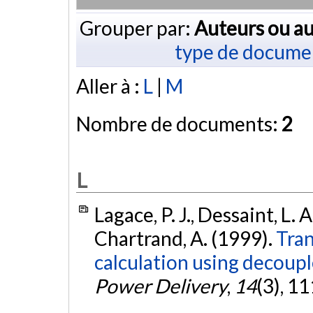
Grouper par:
Auteurs ou au
type de docume
Aller à :
L
|
M
Nombre de documents:
2
L
Lagace, P. J., Dessaint, L. 
Chartrand, A. (1999).
Tran
calculation using decoup
Power Delivery
,
14
(3), 1