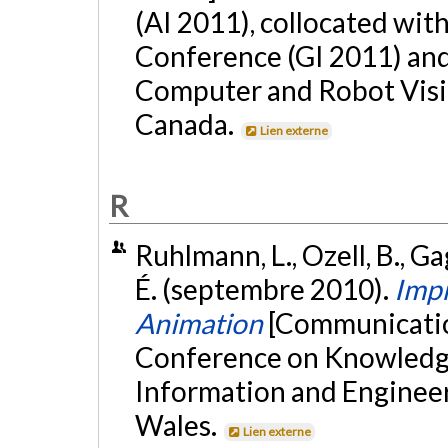
(AI 2011), collocated wit
Conference (GI 2011) an
Computer and Robot Visio
Canada.
Lien externe
R
Ruhlmann, L., Ozell, B., G
É. (septembre 2010).
Imp
Animation
[Communication
Conference on Knowledge
Information and Engineer
Wales.
Lien externe