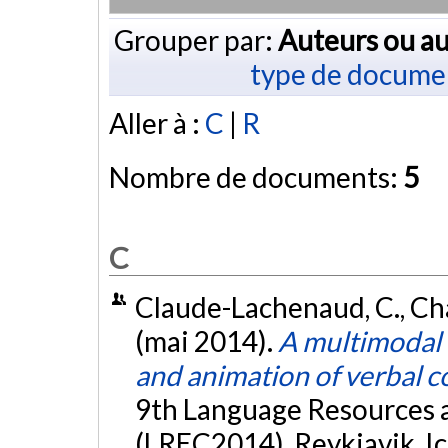
Grouper par:
Auteurs ou au
type de docume
Aller à :
C
|
R
Nombre de documents:
5
C
Claude-Lachenaud, C., Char
(mai 2014).
A multimodal i
and animation of verbal 
9th Language Resources 
(LREC2014), Reykjavik, I