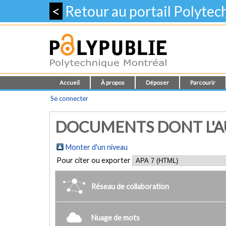
<
Retour au portail Polyte
Accueil
À propos
Déposer
Parcourir
Se connecter
DOCUMENTS DONT L'AU
Monter d'un niveau
Pour citer ou exporter
Réseau de collaboration
Nuage de mots