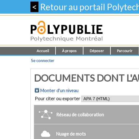
<
Retour au portail Polyte
Accueil
À propos
Déposer
Parcourir
Se connecter
DOCUMENTS DONT L'AUT
Monter d'un niveau
Pour citer ou exporter
Réseau de collaboration
Nuage de mots