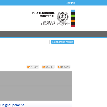
English
ATOM
RSS 1.0
RSS 2.0
cun groupement