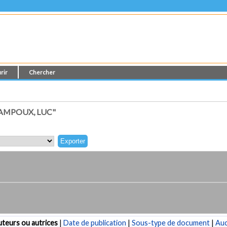
rir
Chercher
AMPOUX, LUC"
teurs ou autrices
|
Date de publication
|
Sous-type de document
|
Au