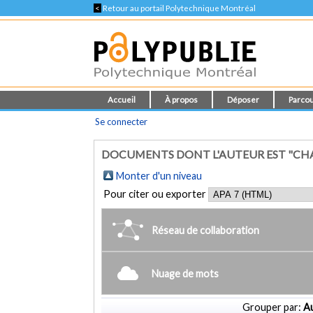
<
Retour au portail Polytechnique Montréal
Accueil
À propos
Déposer
Parcou
Se connecter
DOCUMENTS DONT L'AUTEUR EST "CH
Monter d'un niveau
Pour citer ou exporter
Réseau de collaboration
Nuage de mots
Grouper par:
Au