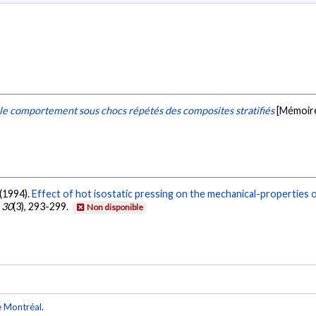
r le comportement sous chocs répétés des composites stratifiés
[Mémoire
 (1994).
Effect of hot isostatic pressing on the mechanical-properties of
,
30
(3), 293-299.
Non disponible
e Montréal
.