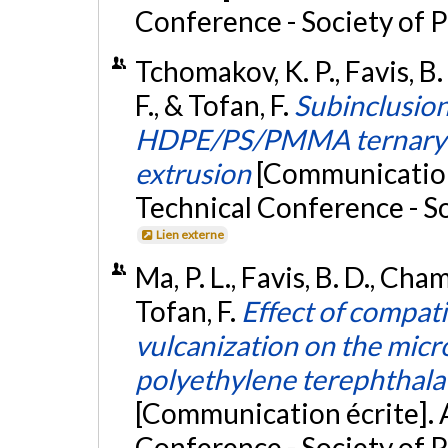
Conference - Society of P
Tchomakov, K. P., Favis, B
F., & Tofan, F.
Subinclusion
HDPE/PS/PMMA ternary b
extrusion
[Communication
Technical Conference - So
Lien externe
Ma, P. L., Favis, B. D., Ch
Tofan, F.
Effect of compat
vulcanization on the mic
polyethylene terephthala
[Communication écrite]. 
Conference - Society of P