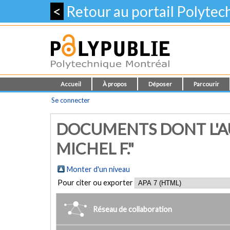
<
Retour au portail Polyte
Accueil
À propos
Déposer
Parcourir
Se connecter
DOCUMENTS DONT L'A
MICHEL F."
Monter d'un niveau
Pour citer ou exporter
Réseau de collaboration