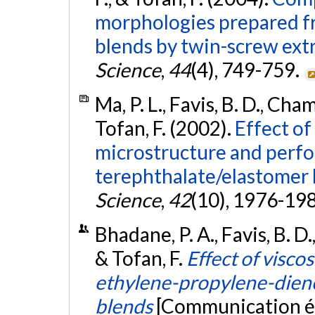
morphologies prepared
blends by twin-screw ext
Science
,
44
(4), 749-759.
Ma, P. L., Favis, B. D., Ch
Tofan, F. (2002).
Effect of
microstructure and perf
terephthalate/elastomer 
Science
,
42
(10), 1976-19
Bhadane, P. A., Favis, B. D
& Tofan, F.
Effect of viscos
ethylene-propylene-dien
blends
[Communication éc