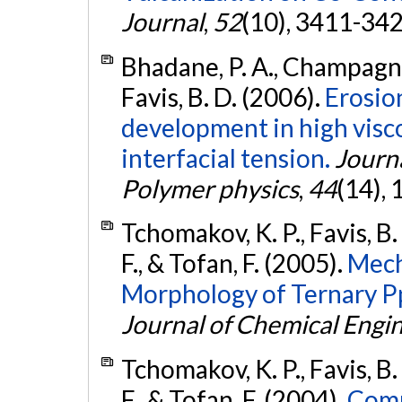
Journal
,
52
(10), 3411-34
Bhadane, P. A., Champagne, 
Favis, B. D. (2006).
Erosio
development in high visco
interfacial tension.
Journa
Polymer physics
,
44
(14),
Tchomakov, K. P., Favis, B
F., & Tofan, F. (2005).
Mech
Morphology of Ternary P
Journal of Chemical Engi
Tchomakov, K. P., Favis, B
F., & Tofan, F. (2004).
Comp