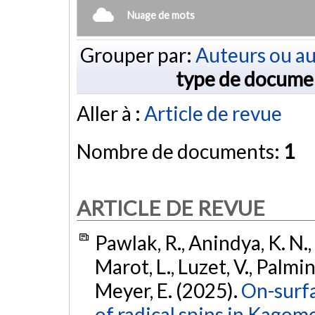
Nuage de mots
Grouper par:
Auteurs ou au
type de docume
Aller à :
Article de revue
Nombre de documents:
1
ARTICLE DE REVUE
Pawlak, R., Anindya, K. N., C
Marot, L., Luzet, V., Palmin
Meyer, E. (2025).
On-surfa
of radical spins in Kago