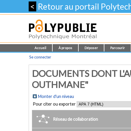
<
Retour au portail Polyte
Accueil
À propos
Déposer
Parcourir
Se connecter
DOCUMENTS DONT L'AU
OUTHMANE"
Monter d'un niveau
Pour citer ou exporter
Réseau de collaboration