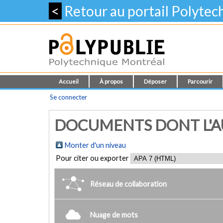
<
Retour au portail Polyte
Accueil
À propos
Déposer
Parcourir
Se connecter
DOCUMENTS DONT L'AUT
Monter d'un niveau
Pour citer ou exporter
Réseau de collaboration
Nuage de mots