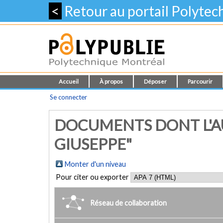
<
Retour au portail Polyte
Accueil
À propos
Déposer
Parcourir
Se connecter
DOCUMENTS DONT L'A
GIUSEPPE"
Monter d'un niveau
Pour citer ou exporter
Réseau de collaboration