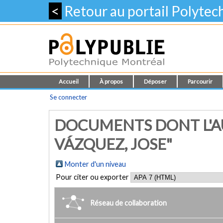
<
Retour au portail Polyte
Accueil
À propos
Déposer
Parcourir
Se connecter
DOCUMENTS DONT L'AU
VÁZQUEZ, JOSE"
Monter d'un niveau
Pour citer ou exporter
Réseau de collaboration