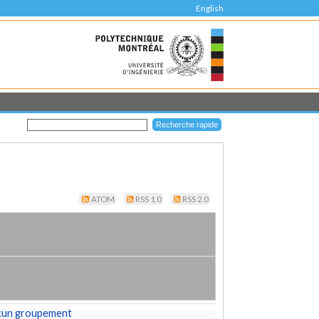
English
ATOM
RSS 1.0
RSS 2.0
cun groupement