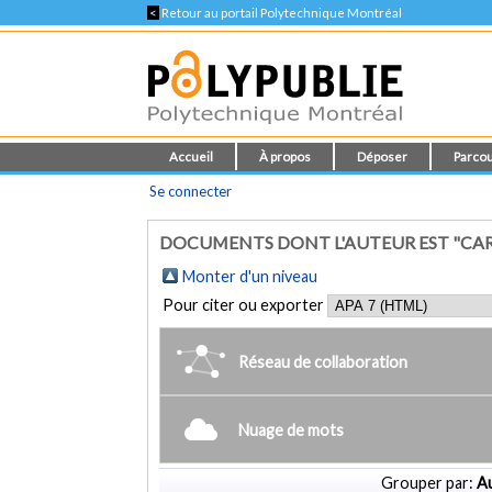
<
Retour au portail Polytechnique Montréal
Accueil
À propos
Déposer
Parcou
Se connecter
DOCUMENTS DONT L'AUTEUR EST "CAR
Monter d'un niveau
Pour citer ou exporter
Réseau de collaboration
Nuage de mots
Grouper par:
Au