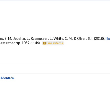
o, S. M., Jebahar, L., Rasmussen, J., White, C. M., & Olsen, S. I. (2018).
Ill
 Assessment
(p. 1059-1146).
Lien externe
e Montréal
.