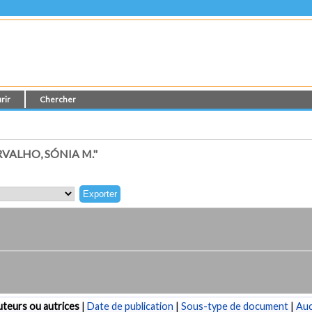
rir
Chercher
VALHO, SÓNIA M."
teurs ou autrices
|
Date de publication
|
Sous-type de document
|
Au