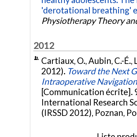
'derotational breathing' ex
Physiotherapy Theory and
2012
Cartiaux, O., Aubin, C.-É., L
2012).
Toward the Next Ge
Intraoperative Navigation 
[Communication écrite]. 
International Research So
(IRSSD 2012), Poznan, Po
Liste prod