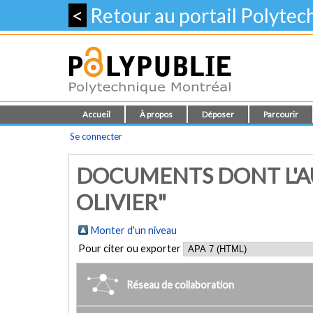
<
Retour au portail Polyte
Accueil
À propos
Déposer
Parcourir
Se connecter
DOCUMENTS DONT L'AU
OLIVIER"
Monter d'un niveau
Pour citer ou exporter
Réseau de collaboration