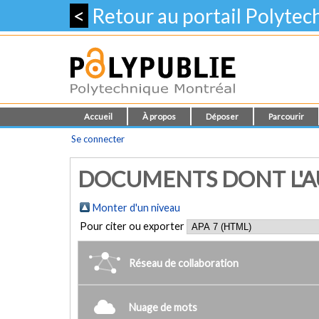
<
Retour au portail Polyte
Accueil
À propos
Déposer
Parcourir
Se connecter
DOCUMENTS DONT L'AU
Monter d'un niveau
Pour citer ou exporter
Réseau de collaboration
Nuage de mots