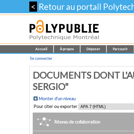
<
Retour au portail Polyte
Accueil
À propos
Déposer
Parcourir
Se connecter
DOCUMENTS DONT L'A
SERGIO"
Monter d'un niveau
Pour citer ou exporter
Réseau de collaboration