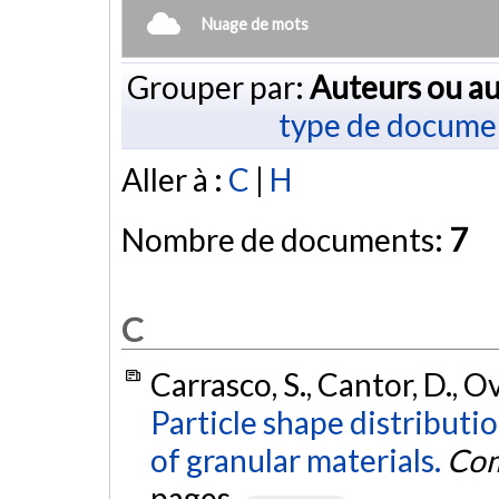
Nuage de mots
Grouper par:
Auteurs ou au
type de docume
Aller à :
C
|
H
Nombre de documents:
7
C
Carrasco, S., Cantor, D., Ov
Particle shape distributio
of granular materials.
Com
pages.