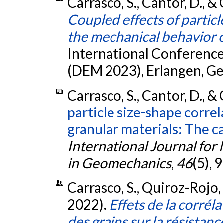
Carrasco, S., Cantor, D., 
Coupled effects of particl
the mechanical behavior 
International Conferenc
(DEM 2023), Erlangen, G
Carrasco, S., Cantor, D., &
particle size-shape corre
granular materials: The ca
International Journal for
in Geomechanics
,
46
(5),
Carrasco, S., Quiroz-Rojo, 
2022).
Effets de la corréla
des grains sur la résistan