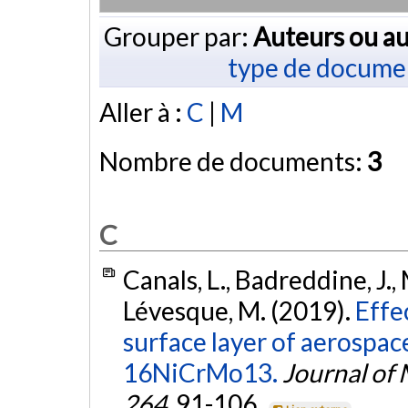
Grouper par:
Auteurs ou au
type de docume
Aller à :
C
|
M
Nombre de documents:
3
C
Canals, L., Badreddine, J., 
Lévesque, M. (2019).
Effe
surface layer of aerospac
16NiCrMo13.
Journal of 
264
, 91-106.