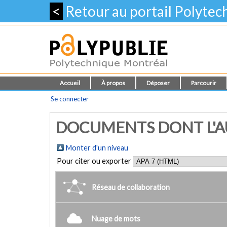
<
Retour au portail Polyte
Accueil
À propos
Déposer
Parcourir
Se connecter
DOCUMENTS DONT L'AU
Monter d'un niveau
Pour citer ou exporter
Réseau de collaboration
Nuage de mots