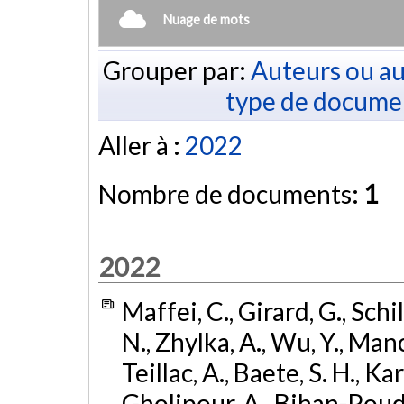
Nuage de mots
Grouper par:
Auteurs ou au
type de docume
Aller à :
2022
Nombre de documents:
1
2022
Maffei, C., Girard, G., Schi
N., Zhylka, A., Wu, Y., Manc
Teillac, A., Baete, S. H., Kar
Gholipour, A., Bihan-Poudec,