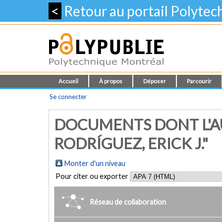
<
Retour au portail Polyte
Accueil
À propos
Déposer
Parcourir
Se connecter
DOCUMENTS DONT L'AU
RODRÍGUEZ, ERICK J."
Monter d'un niveau
Pour citer ou exporter
Réseau de collaboration