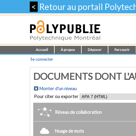
<
Retour au portail Polyte
Accueil
À propos
Déposer
Parcourir
Se connecter
DOCUMENTS DONT L'AUT
Monter d'un niveau
Pour citer ou exporter
Réseau de collaboration
Nuage de mots