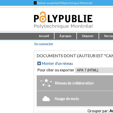
<
Retour au portail Polytechnique Montréal
Accueil
À propos
Déposer
Parcou
Se connecter
DOCUMENTS DONT L'AUTEUR EST "CA
Monter d'un niveau
Pour citer ou exporter
Réseau de collaboration
Nuage de mots
Grouper par:
Au