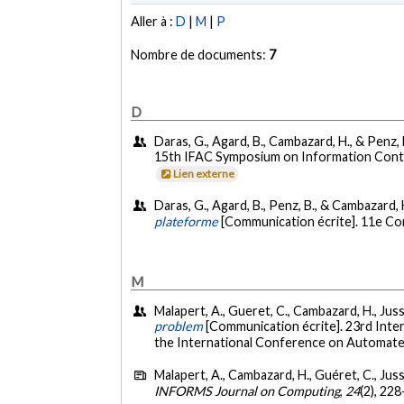
Aller à :
D
|
M
|
P
Nombre de documents:
7
D
Daras, G., Agard, B., Cambazard, H., & Penz, 
15th IFAC Symposium on Information Contr
Lien externe
Daras, G., Agard, B., Penz, B., & Cambazard,
plateforme
[Communication écrite]. 11e Con
M
Malapert, A., Gueret, C., Cambazard, H., Jussi
problem
[Communication écrite]. 23rd Inte
the International Conference on Automated
Malapert, A., Cambazard, H., Guéret, C., Juss
INFORMS Journal on Computing
,
24
(2), 22