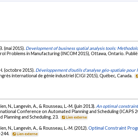
B. (mai 2015).
Development of business spatial analysis tools: Methodo
ol Problems in Manufacturing (INCOM 2015), Ottawa, Ontario. Publi
 H. (octobre 2015).
Développement d'outils d'analyse géo-spatiale pour la
grès international de génie industriel (CIGI 2015), Québec, Canada.
en, N., Langevin, A., & Rousseau, L.-M. (juin 2013).
An optimal constrain
rnational Conference on Automated Planning and Scheduling (ICAPS 20
 Planning and Scheduling, 23.
Lien externe
ien, N., Langevin, A., & Rousseau, L.-M. (2012).
Optimal Constraint Pro
8-244.
Lien externe