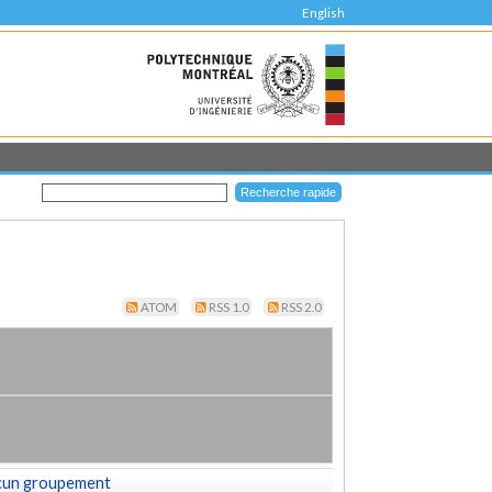
English
ATOM
RSS 1.0
RSS 2.0
cun groupement