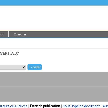
rir
Chercher
RT, A. J."
teurs ou autrices
|
Date de publication
|
Sous-type de document
|
Au