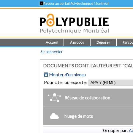
<
Retour au portail Polytechnique Montréal
Accueil
À propos
Déposer
Parcou
Se connecter
DOCUMENTS DONT L'AUTEUR EST "CALVE
Monter d'un niveau
Pour citer ou exporter
Réseau de collaboration
Nuage de mots
Grouper par:
Au