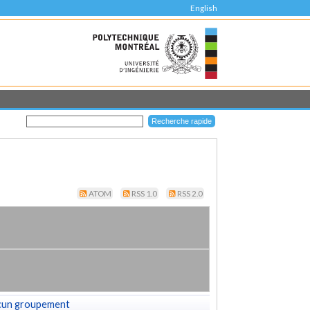
English
ATOM
RSS 1.0
RSS 2.0
cun groupement