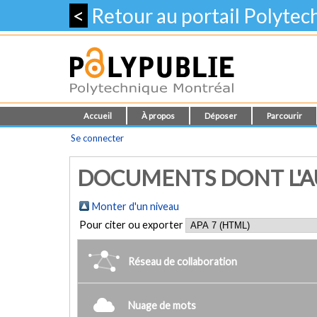
<
Retour au portail Polyte
Accueil
À propos
Déposer
Parcourir
Se connecter
DOCUMENTS DONT L'AU
Monter d'un niveau
Pour citer ou exporter
Réseau de collaboration
Nuage de mots