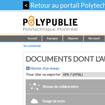
<
Retour au portail Polyte
Accueil
À propos
Déposer
Parcourir
Se connecter
DOCUMENTS DONT L'AU
Monter d'un niveau
Pour citer ou exporter
Réseau de collaboration
Nuage de mots