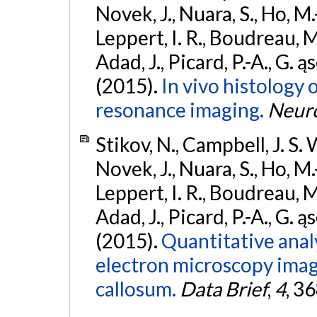
Novek, J., Nuara, S., Ho, M.-
Leppert, I. R., Boudreau, M
Adad, J., Picard, P.-A., G. ą
(2015).
In vivo histology 
resonance imaging.
Neur
Stikov, N., Campbell, J. S. W
Novek, J., Nuara, S., Ho, M.-
Leppert, I. R., Boudreau, M
Adad, J., Picard, P.-A., G. ą
(2015).
Quantitative analy
electron microscopy ima
callosum.
Data Brief
,
4
, 3