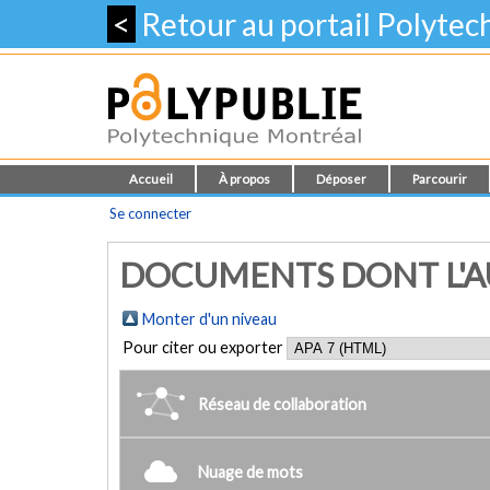
<
Retour au portail Polyte
Accueil
À propos
Déposer
Parcourir
Se connecter
DOCUMENTS DONT L'AU
Monter d'un niveau
Pour citer ou exporter
Réseau de collaboration
Nuage de mots