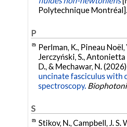
fluides non-newtoniens
[
Polytechnique Montréal]
P
Perlman, K., Pineau Noël, V.
Jerczyński, S., Antonietta
D., & Mechawar, N. (2026)
uncinate fasciculus with
spectroscopy.
Biophotonic
S
Stikov, N., Campbell, J. S. W