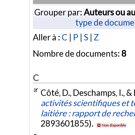
Grouper par:
Auteurs ou au
type de docume
Aller à :
C
|
P
|
S
|
Z
Nombre de documents:
8
C
Côté, D., Deschamps, I., & 
activités scientifiques et
laitière : rapport de rech
2893601855).
Non disponible