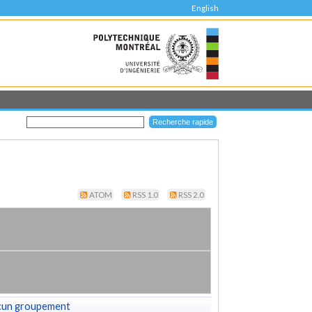
English
ATOM
RSS 1.0
RSS 2.0
cun groupement