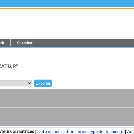
rir
Chercher
TU, P."
teurs ou autrices
|
Date de publication
|
Sous-type de document
|
Au