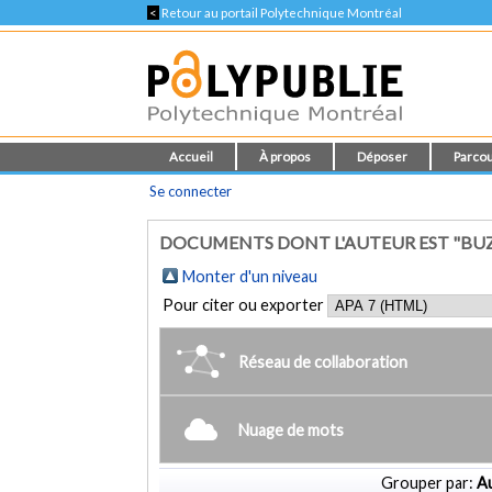
<
Retour au portail Polytechnique Montréal
Accueil
À propos
Déposer
Parcou
Se connecter
DOCUMENTS DONT L'AUTEUR EST "BUZA
Monter d'un niveau
Pour citer ou exporter
Réseau de collaboration
Nuage de mots
Grouper par:
Au