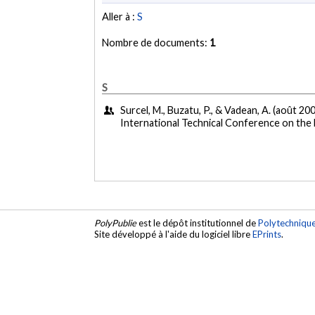
Aller à :
S
Nombre de documents:
1
S
Surcel, M., Buzatu, P., & Vadean, A. (août 20
International Technical Conference on the 
PolyPublie
est le dépôt institutionnel de
Polytechniqu
Site développé à l'aide du logiciel libre
EPrints
.