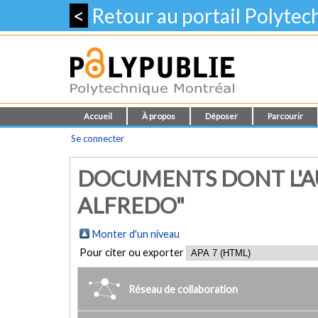
<
Retour au portail Polyte
Accueil
À propos
Déposer
Parcourir
Se connecter
DOCUMENTS DONT L'AU
ALFREDO"
Monter d'un niveau
Pour citer ou exporter
Réseau de collaboration