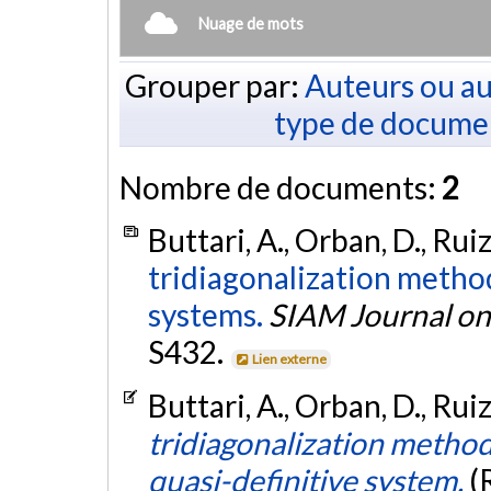
Nuage de mots
Grouper par:
Auteurs ou au
type de docume
Nombre de documents:
2
Buttari, A., Orban, D., Rui
tridiagonalization metho
systems.
SIAM Journal on
S432.
Lien externe
Buttari, A., Orban, D., Rui
tridiagonalization method
quasi-definitive system.
(