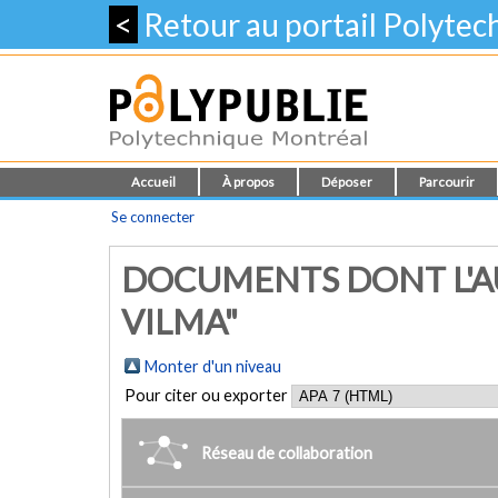
<
Retour au portail Polyte
Accueil
À propos
Déposer
Parcourir
Se connecter
DOCUMENTS DONT L'AU
VILMA"
Monter d'un niveau
Pour citer ou exporter
Réseau de collaboration