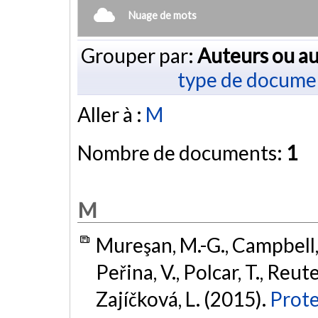
Nuage de mots
Grouper par:
Auteurs ou au
type de docume
Aller à :
M
Nombre de documents:
1
M
Mureşan, M.-G., Campbell, A
Peřina, V., Polcar, T., Reute
Zajíčková, L. (2015).
Prote