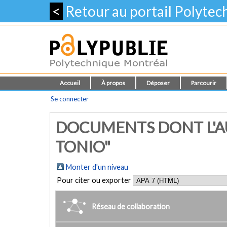
<
Retour au portail Polyte
Accueil
À propos
Déposer
Parcourir
Se connecter
DOCUMENTS DONT L'AU
TONIO"
Monter d'un niveau
Pour citer ou exporter
Réseau de collaboration