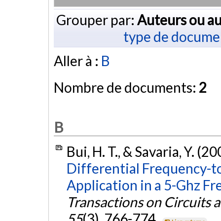
Grouper par:
Auteurs ou au
type de docume
Aller à :
B
Nombre de documents:
2
B
Bui, H. T., & Savaria, Y. (2
Differential Frequency-t
Application in a 5-Ghz F
Transactions on Circuits 
55
(3), 766-774.