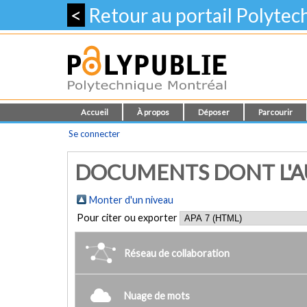
<
Retour au portail Polyte
Accueil
À propos
Déposer
Parcourir
Se connecter
DOCUMENTS DONT L'AUTE
Monter d'un niveau
Pour citer ou exporter
Réseau de collaboration
Nuage de mots