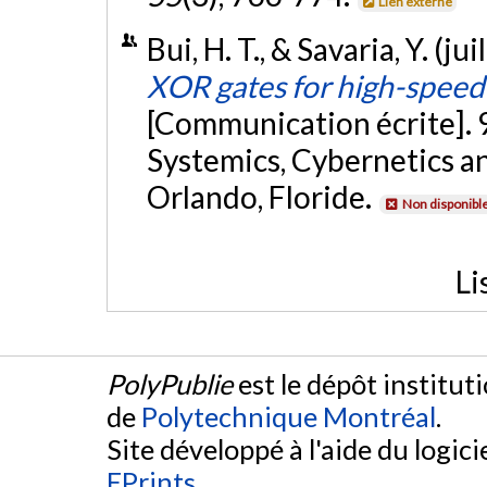
Lien externe
Bui, H. T., & Savaria, Y. (ju
XOR gates for high-speed 
[Communication écrite].
Systemics, Cybernetics a
Orlando, Floride.
Non disponibl
Li
PolyPublie
est le dépôt institut
de
Polytechnique Montréal
.
Site développé à l'aide du logicie
EPrints
.