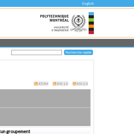
English
ATOM
RSS 1.0
RSS 2.0
cun groupement