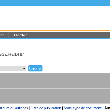
rir
Chercher
E, HEIDI B."
teurs ou autrices
|
Date de publication
|
Sous-type de document
|
Au