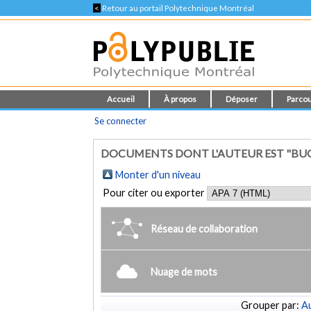
<
Retour au portail Polytechnique Montréal
Accueil
À propos
Déposer
Parcou
Se connecter
DOCUMENTS DONT L'AUTEUR EST "BUGG
Monter d'un niveau
Pour citer ou exporter
Réseau de collaboration
Nuage de mots
Grouper par:
Au