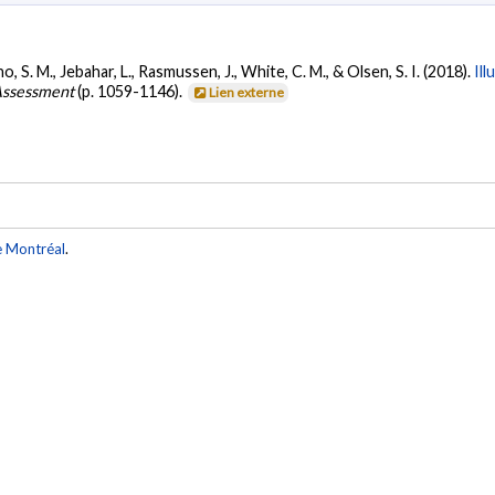
o, S. M., Jebahar, L., Rasmussen, J., White, C. M., & Olsen, S. I. (2018).
Ill
 Assessment
(p. 1059-1146).
Lien externe
e Montréal
.