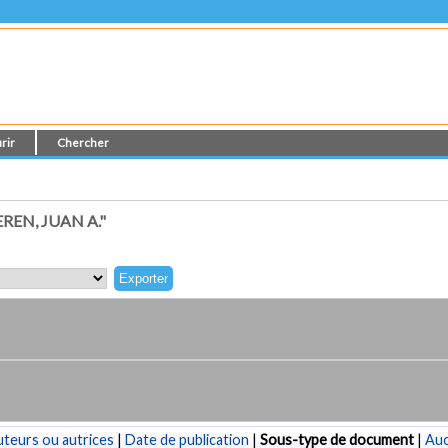
rir
Chercher
EN, JUAN A."
teurs ou autrices
|
Date de publication
|
Sous-type de document
|
Au