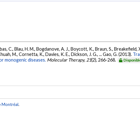
bas, C., Blau, H. M., Bogdanove, A. J., Boycott, K., Braun, S., Breakefield,
huah, M., Cornetta, K., Davies, K. E., Dickson, J. G., ... Gao, G. (2013).
Tra
for monogenic diseases.
Molecular Therapy
,
21
(2), 266-268.
Disponibl
e Montréal
.