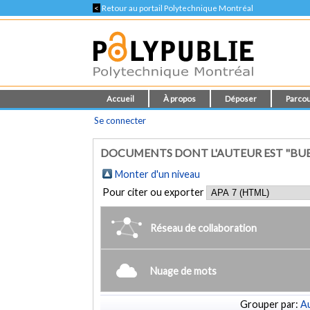
<
Retour au portail Polytechnique Montréal
Accueil
À propos
Déposer
Parcou
Se connecter
DOCUMENTS DONT L'AUTEUR EST "BUER
Monter d'un niveau
Pour citer ou exporter
Réseau de collaboration
Nuage de mots
Grouper par:
Au