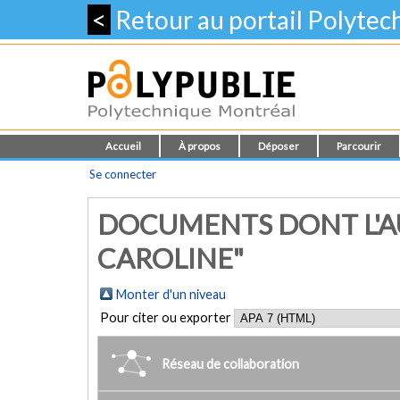
<
Retour au portail Polyte
Accueil
À propos
Déposer
Parcourir
Se connecter
DOCUMENTS DONT L'AU
CAROLINE"
Monter d'un niveau
Pour citer ou exporter
Réseau de collaboration