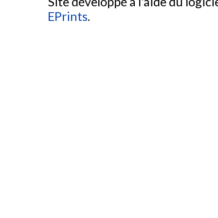
Site développé à l'aide du logicie
EPrints
.