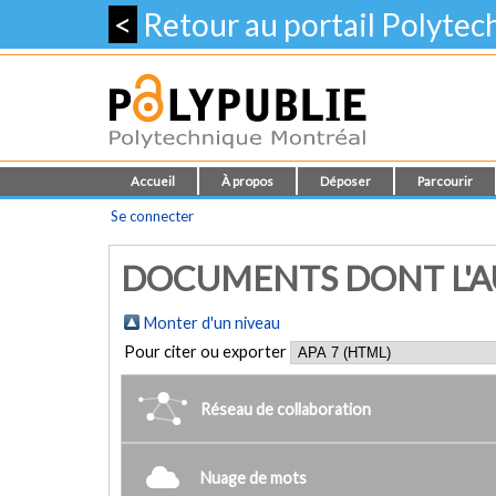
<
Retour au portail Polyte
Accueil
À propos
Déposer
Parcourir
Se connecter
DOCUMENTS DONT L'A
Monter d'un niveau
Pour citer ou exporter
Réseau de collaboration
Nuage de mots