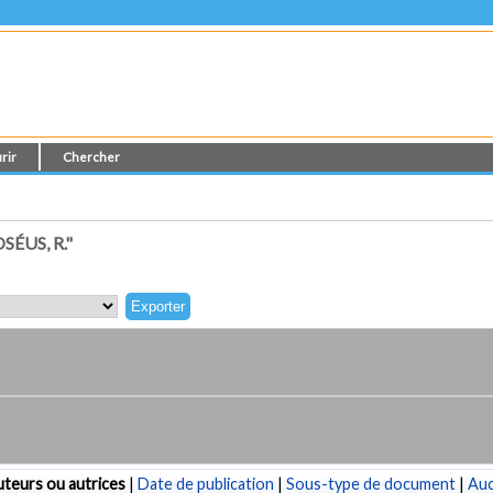
rir
Chercher
ÉUS, R."
teurs ou autrices
|
Date de publication
|
Sous-type de document
|
Au