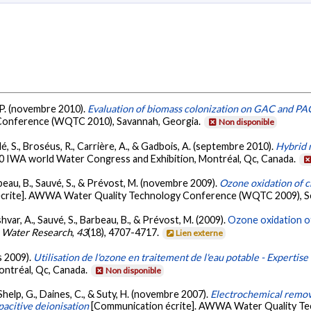
, P. (novembre 2010).
Evaluation of biomass colonization on GAC and PAC
Conference (WQTC 2010), Savannah, Georgia.
Non disponible
llé, S., Broséus, R., Carrière, A., & Gadbois, A. (septembre 2010).
Hybrid 
10 IWA world Water Congress and Exhibition, Montréal, Qc, Canada.
rbeau, B., Sauvé, S., & Prévost, M. (novembre 2009).
Ozone oxidation of 
crite]. AWWA Water Quality Technology Conference (WQTC 2009), Se
hvar, A., Sauvé, S., Barbeau, B., & Prévost, M. (2009).
Ozone oxidation o
Water Research
,
43
(18), 4707-4717.
Lien externe
s 2009).
Utilisation de l'ozone en traitement de l'eau potable - Expertis
ontréal, Qc, Canada.
Non disponible
, Shelp, G., Daines, C., & Suty, H. (novembre 2007).
Electrochemical removal
pacitive deionisation
[Communication écrite]. AWWA Water Quality Te