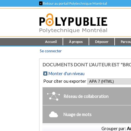
<
Retour au portail Polytechnique Montréal
Accueil
À propos
Déposer
Parcou
Se connecter
DOCUMENTS DONT L'AUTEUR EST "BROS
Monter d'un niveau
Pour citer ou exporter
Réseau de collaboration
Nuage de mots
Grouper par:
Au