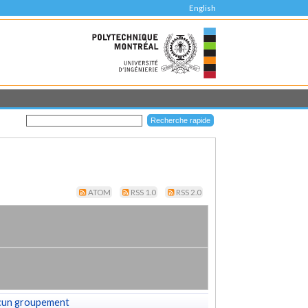
English
ATOM
RSS 1.0
RSS 2.0
cun groupement