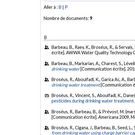
Aller à :
B
|
P
Nombre de documents:
9
B
Barbeau, B., Raev, K., Broséus, R., & Servais
écrite]. AWWA Water Quality Technology 
Barbeau, B., Markarian, A., Charest, S., Lévei
drinking water
[Communication écrite]. 20
Broséus, R., Aboulfadl, K., Garica Ac, A., Ba
drinking water treatment
[Communication é
Broséus, R., Vincent, S., Aboulfadl, K., Danes
pesticides during drinking water treatment.
Broséus, R., Barbeau, B., & Prévost, M. (mar
[Communication écrite]. Americana 2009, M
Broséus, R., Cigana, J., Barbeau, B., Seed, L.
from drinking water using charge barrier ca