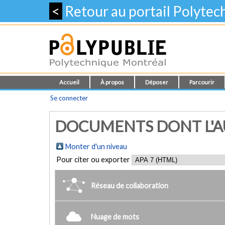
<
Retour au portail Polyte
Accueil
À propos
Déposer
Parcourir
Se connecter
DOCUMENTS DONT L'AU
Monter d'un niveau
Pour citer ou exporter
Réseau de collaboration
Nuage de mots