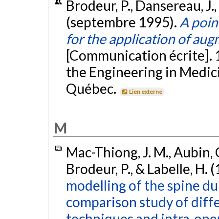
Brodeur, P., Dansereau, J., 
(septembre 1995).
A poin
for the application of aug
[Communication écrite]. 
the Engineering in Medici
Québec.
Lien externe
M
Mac-Thiong, J. M., Aubin, C.
Brodeur, P., & Labelle, H. 
modelling of the spine dur
comparison study of diff
techniques and intra-oper