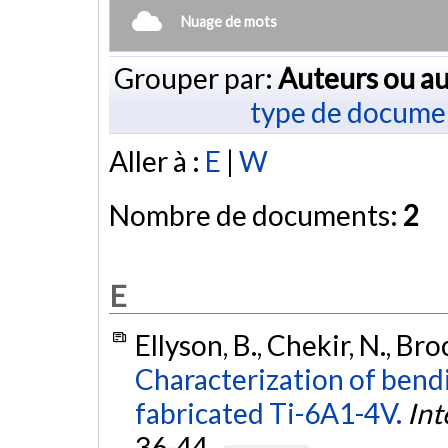
Nuage de mots
Grouper par:
Auteurs ou au
type de docume
Aller à :
E
|
W
Nombre de documents:
2
E
Ellyson, B., Chekir, N., Br
Characterization of bend
fabricated Ti-6A1-4V.
Int
36-44.