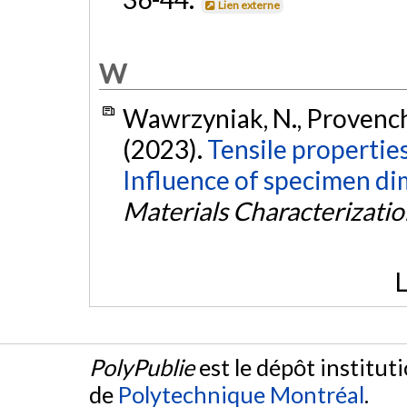
Lien externe
W
Wawrzyniak, N., Provenche
(2023).
Tensile propertie
Influence of specimen di
Materials Characterizati
L
PolyPublie
est le dépôt institut
de
Polytechnique Montréal
.