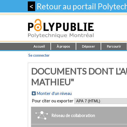
<
Retour au portail Polyte
Accueil
À propos
Déposer
Parcourir
Se connecter
DOCUMENTS DONT L'A
MATHIEU"
Monter d'un niveau
Pour citer ou exporter
Réseau de collaboration