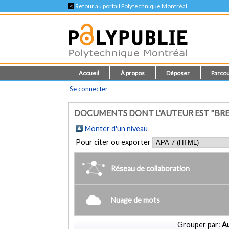
<
Retour au portail Polytechnique Montréal
Accueil
À propos
Déposer
Parcou
Se connecter
DOCUMENTS DONT L'AUTEUR EST "BRETA
Monter d'un niveau
Pour citer ou exporter
Réseau de collaboration
Nuage de mots
Grouper par:
Au