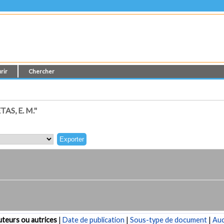
rir
Chercher
S, E. M."
teurs ou autrices
|
Date de publication
|
Sous-type de document
|
Au