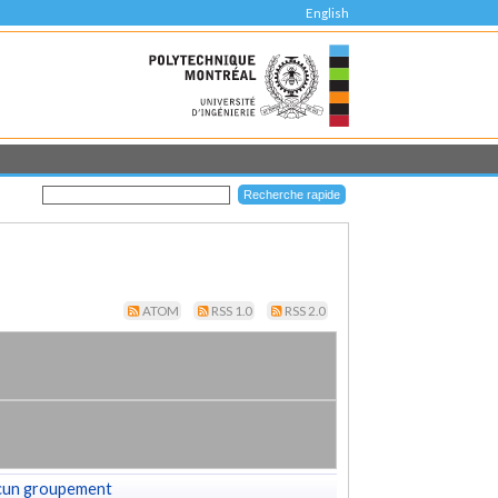
English
ATOM
RSS 1.0
RSS 2.0
cun groupement