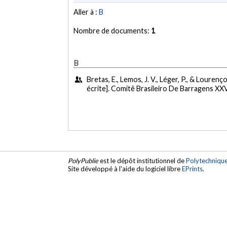
Aller à :
B
Nombre de documents:
1
B
Bretas, E., Lemos, J. V., Léger, P., & Lourenç
écrite]. Comitê Brasileiro De Barragens XXV
PolyPublie
est le dépôt institutionnel de
Polytechniqu
Site développé à l'aide du logiciel libre
EPrints
.