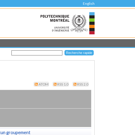
English
ATOM
RSS 1.0
RSS 2.0
cun groupement