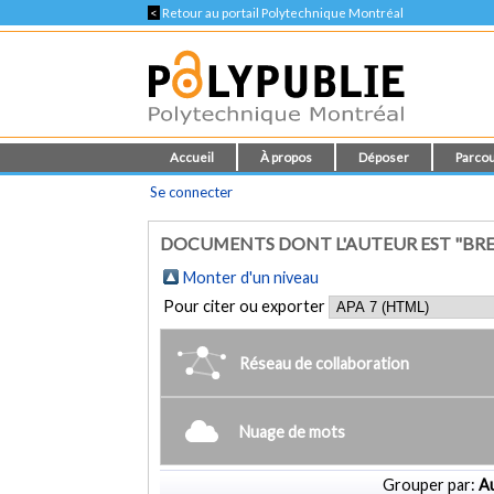
<
Retour au portail Polytechnique Montréal
Accueil
À propos
Déposer
Parcou
Se connecter
DOCUMENTS DONT L'AUTEUR EST "BRET
Monter d'un niveau
Pour citer ou exporter
Réseau de collaboration
Nuage de mots
Grouper par:
Au