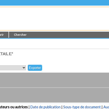
rir
Chercher
AS, E."
teurs ou autrices
|
Date de publication
|
Sous-type de document
|
Au