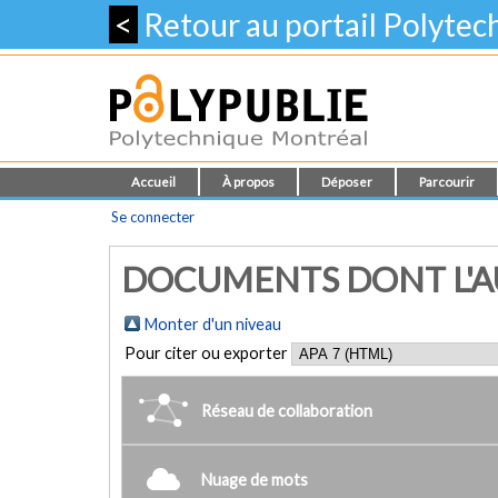
<
Retour au portail Polyte
Accueil
À propos
Déposer
Parcourir
Se connecter
DOCUMENTS DONT L'AU
Monter d'un niveau
Pour citer ou exporter
Réseau de collaboration
Nuage de mots