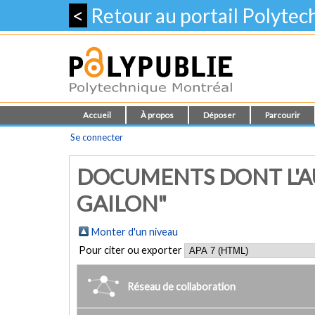
<
Retour au portail Polyte
Accueil
À propos
Déposer
Parcourir
Se connecter
DOCUMENTS DONT L'A
GAILON"
Monter d'un niveau
Pour citer ou exporter
Réseau de collaboration