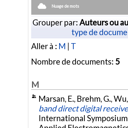
Nuage de mots
Grouper par:
Auteurs ou au
type de docume
Aller à :
M
|
T
Nombre de documents:
5
M
Marsan, E., Brehm, G., Wu, 
band direct digital recei
International Symposium
Applied Electromagnetics