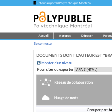
<
Retour au portail Polytechnique Montréal
Accueil
À propos
Déposer
Parcou
Se connecter
DOCUMENTS DONT L'AUTEUR EST "BRAS
Monter d'un niveau
Pour citer ou exporter
Réseau de collaboration
Nuage de mots
Grouper par:
Au