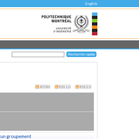
English
ATOM
RSS 1.0
RSS 2.0
cun groupement