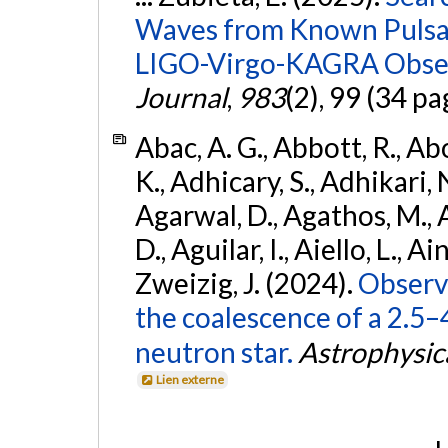
Waves from Known Pulsars
LIGO-Virgo-KAGRA Obser
Journal
,
983
(2), 99 (34 pa
Abac, A. G., Abbott, R., Ab
K., Adhicary, S., Adhikari, N
Agarwal, D., Agathos, M.,
D., Aguilar, I., Aiello, L., Ain
Zweizig, J. (2024).
Observa
the coalescence of a 2.5
neutron star.
Astrophysica
Lien externe