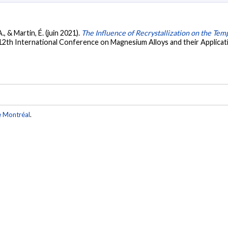
A., & Martin, É. (juin 2021).
The Influence of Recrystallization on the Te
 12th International Conference on Magnesium Alloys and their Appli
e Montréal
.