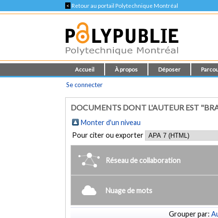
<
Retour au portail Polytechnique Montréal
Accueil
À propos
Déposer
Parcou
Se connecter
DOCUMENTS DONT L'AUTEUR EST "BRA
Monter d'un niveau
Pour citer ou exporter
Réseau de collaboration
Nuage de mots
Grouper par:
Au