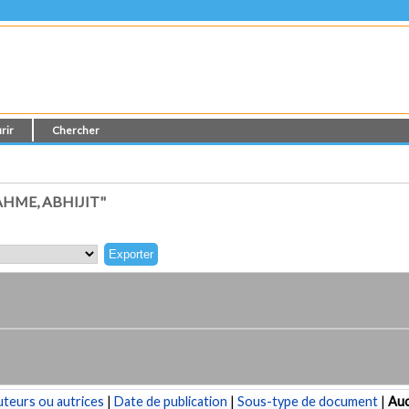
rir
Chercher
HME, ABHIJIT"
teurs ou autrices
|
Date de publication
|
Sous-type de document
|
Au