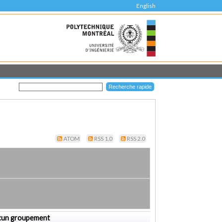
English
ATOM
RSS 1.0
RSS 2.0
cun groupement