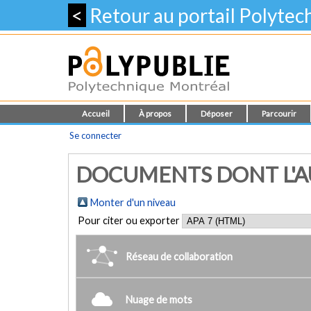
<
Retour au portail Polyte
Accueil
À propos
Déposer
Parcourir
Se connecter
DOCUMENTS DONT L'AU
Monter d'un niveau
Pour citer ou exporter
Réseau de collaboration
Nuage de mots