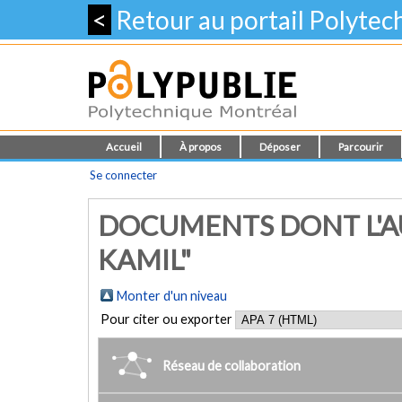
<
Retour au portail Polyte
Accueil
À propos
Déposer
Parcourir
Se connecter
DOCUMENTS DONT L'AU
KAMIL"
Monter d'un niveau
Pour citer ou exporter
Réseau de collaboration