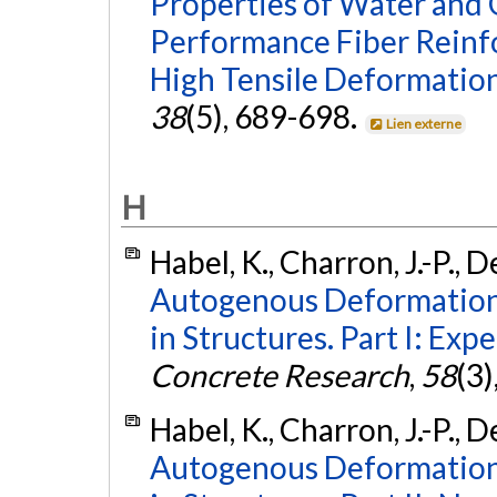
Properties of Water and G
Performance Fiber Rein
High Tensile Deformation
38
(5), 689-698.
Lien externe
H
Habel, K., Charron, J.-P., D
Autogenous Deformations
in Structures. Part I: Exp
Concrete Research
,
58
(3)
Habel, K., Charron, J.-P., D
Autogenous Deformations