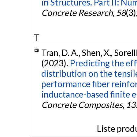
in Structures. Part II: Nu
Concrete Research
,
58
(3)
T
Tran, D. A., Shen, X., Sorel
(2023).
Predicting the ef
distribution on the tensil
performance fiber reinfo
inductance-based finite e
Concrete Composites
,
13
Liste prod