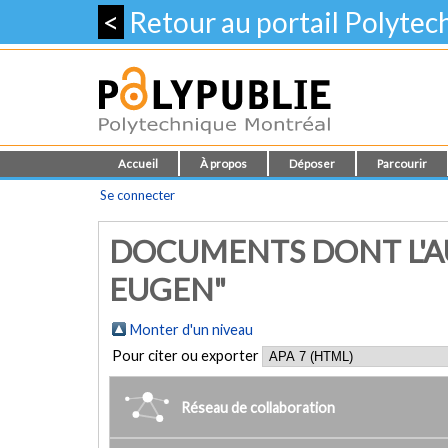
<
Retour au portail Polyte
Accueil
À propos
Déposer
Parcourir
Se connecter
DOCUMENTS DONT L'A
EUGEN"
Monter d'un niveau
Pour citer ou exporter
Réseau de collaboration