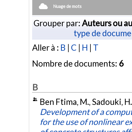
Nuage de mots
Grouper par:
Auteurs ou au
type de docume
Aller à :
B
|
C
|
H
|
T
Nombre de documents:
6
B
Ben Ftima, M., Sadouki, H.
Development of a computa
for the use of nonlinear e
of concrete structures aff