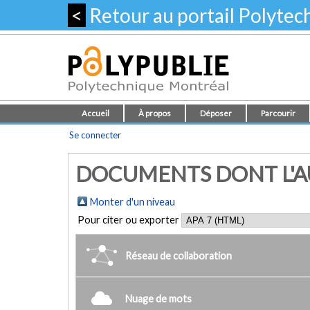
<
Retour au portail Polyte
Accueil
À propos
Déposer
Parcourir
Se connecter
DOCUMENTS DONT L'AUT
Monter d'un niveau
Pour citer ou exporter
Réseau de collaboration
Nuage de mots